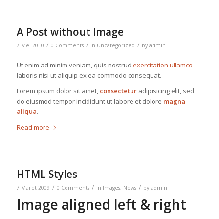
A Post without Image
/
/
/
7 Mei 2010
0 Comments
in
Uncategorized
by
admin
Ut enim ad minim veniam, quis nostrud
exercitation ullamco
laboris nisi ut aliquip ex ea commodo consequat.
Lorem ipsum dolor sit amet,
consectetur
adipisicing elit, sed
do eiusmod tempor incididunt ut labore et dolore
magna
aliqua
.
Read more
HTML Styles
/
/
/
7 Maret 2009
0 Comments
in
Images
,
News
by
admin
Image aligned left & right