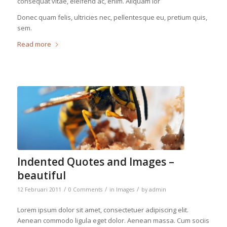
consequat vitae, eleifend ac, enim. Aliquam lor
Donec quam felis, ultricies nec, pellentesque eu, pretium quis,
sem.
Read more
Indented Quotes and Images –
beautiful
/
/
/
12 Februari 2011
0 Comments
in
Images
by
admin
Lorem ipsum dolor sit amet, consectetuer adipiscing elit.
Aenean commodo ligula eget dolor. Aenean massa. Cum sociis