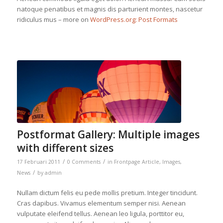
natoque penatibus et magnis dis parturient montes, nascetur
ridiculus mus – more on
WordPress.org: Post Formats
Postformat Gallery: Multiple images
with different sizes
/
/
17 Februari 2011
0 Comments
in
Frontpage Article
,
Images
,
/
News
by
admin
Nullam dictum felis eu pede mollis pretium. Integer tincidunt.
Cras dapibus. Vivamus elementum semper nisi. Aenean
vulputate eleifend tellus. Aenean leo ligula, porttitor eu,