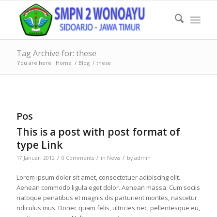
Tag Archive for: these
You are here:
Home
/
Blog
/
these
Pos
This is a post with post format of
type Link
/
/
/
17 Januari 2012
0 Comments
in
News
by
admin
Lorem ipsum dolor sit amet, consectetuer adipiscing elit.
Aenean commodo ligula eget dolor. Aenean massa. Cum sociis
natoque penatibus et magnis dis parturient montes, nascetur
ridiculus mus. Donec quam felis, ultricies nec, pellentesque eu,