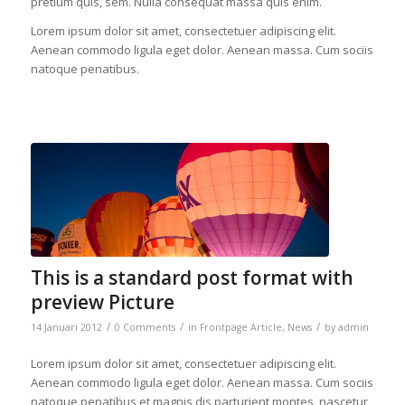
pretium quis, sem. Nulla consequat massa quis enim.
Lorem ipsum dolor sit amet, consectetuer adipiscing elit.
Aenean commodo ligula eget dolor. Aenean massa. Cum sociis
natoque penatibus.
This is a standard post format with
preview Picture
/
/
/
14 Januari 2012
0 Comments
in
Frontpage Article
,
News
by
admin
Lorem ipsum dolor sit amet, consectetuer adipiscing elit.
Aenean commodo ligula eget dolor. Aenean massa. Cum sociis
natoque penatibus et magnis dis parturient montes, nascetur