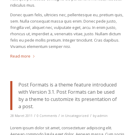
ridiculus mus.
Donec quam felis, ultricies nec, pellentesque eu, pretium quis,
sem. Nulla consequat massa quis enim. Donec pede justo,
fringilla vel, aliquet nec, vulputate eget, arcu. In enim justo,
rhoncus ut, imperdiet a, venenatis vitae, justo. Nullam dictum
felis eu pede mollis pretium. Integer tincidunt. Cras dapibus.
Vivamus elementum semper nisi.
Read more
Post Formats is a theme feature introduced
with Version 3.1. Post Formats can be used
by a theme to customize its presentation of
a post.
/
/
/
28 Maret 2011
0 Comments
in
Uncategorized
by
admin
Lorem ipsum dolor sit amet, consectetuer adipiscing elit.
Aenean commodo ligula eget dolor. Aenean massa. Cum sociis