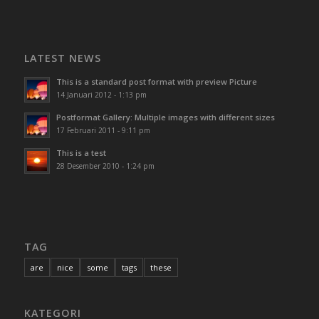
LATEST NEWS
This is a standard post format with preview Picture
14 Januari 2012 - 1:13 pm
Postformat Gallery: Multiple images with different sizes
17 Februari 2011 - 9:11 pm
This is a test
28 Desember 2010 - 1:24 pm
TAG
are
nice
some
tags
these
KATEGORI