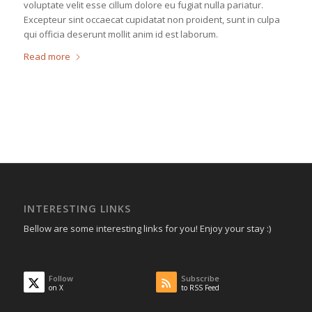
voluptate velit esse cillum dolore eu fugiat nulla pariatur.
Excepteur sint occaecat cupidatat non proident, sunt in culpa
qui officia deserunt mollit anim id est laborum.
Read more
INTERESTING LINKS
Bellow are some interesting links for you! Enjoy your stay :)
Follow
Subscribe
on X
to RSS Feed